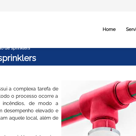
Home
Serv
o de sprinklers
prinklers
prinklers
sui a complexa tarefa de
 todo o processo ocorre a
a incêndios, de modo a
 um desempenho elevado e
izam aquele local, além de