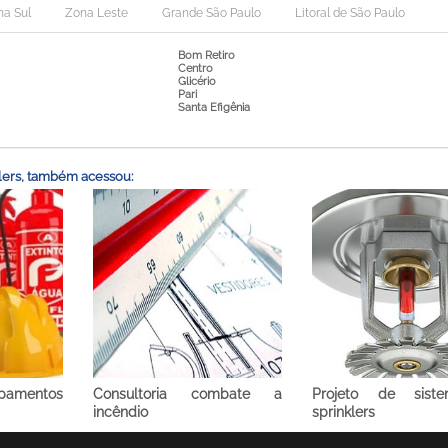
na Sul
Zona Leste
Grande São Paulo
Litoral de São Paulo
Bom Retiro
Centro
Glicério
Pari
Santa Efigênia
lers, também acessou:
ipamentos
Consultoria combate a
Projeto de sist
incêndio
sprinklers