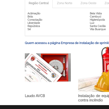
Região Central
Zona Norte
Zona Oeste
Zo
Aclimação
Bela Vista
Brás
Cambuci
Consolação
Higienópolis
Liberdade
Luz
República
Santa Cecília
Sé
Vila Buarque
Quem acessou a página Empresa de instalação de sprink
Laudo AVCB
Instalação de equ
contra incêndio