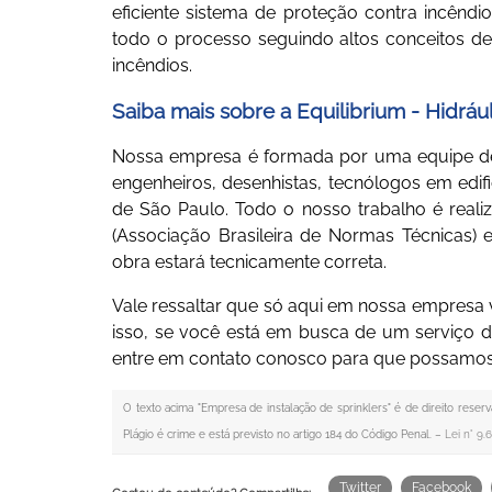
eficiente sistema de proteção contra incêndi
todo o processo seguindo altos conceitos de
incêndios.
Saiba mais sobre a Equilibrium - Hidráu
Nossa empresa é formada por uma equipe de 
engenheiros, desenhistas, tecnólogos em ed
de São Paulo. Todo o nosso trabalho é real
(Associação Brasileira de Normas Técnicas)
obra estará tecnicamente correta.
Vale ressaltar que só aqui em nossa empresa 
isso, se você está em busca de um serviço 
entre em contato conosco para que possamos
O texto acima "
Empresa de instalação de sprinklers
" é de direito reser
Plágio é crime e está previsto no artigo 184 do Código Penal. –
Lei n° 9.
Twitter
Facebook