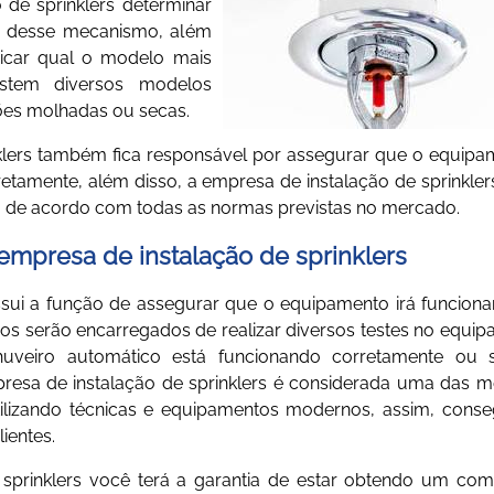
 de sprinklers
determinar
ão desse mecanismo, além
dicar qual o modelo mais
istem diversos modelos
ões molhadas ou secas.
lers
também fica responsável por assegurar que o equipa
retamente, além disso, a
empresa de instalação de sprinkler
tá de acordo com todas as normas previstas no mercado.
empresa de instalação de sprinklers
sui a função de assegurar que o equipamento irá funcion
ados serão encarregados de realizar diversos testes no equi
huveiro automático está funcionando corretamente ou 
resa de instalação de sprinklers
é considerada uma das m
ilizando técnicas e equipamentos modernos, assim, cons
ientes.
sprinklers
você terá a garantia de estar obtendo um com