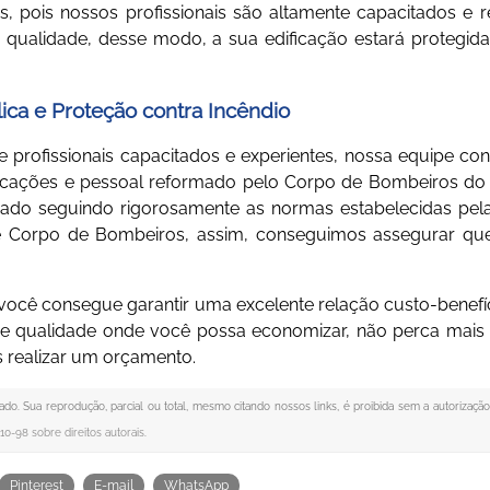
os, pois nossos profissionais são altamente capacitados e r
 qualidade, desse modo, a sua edificação estará protegida
lica e Proteção contra Incêndio
profissionais capacitados e experientes, nossa equipe co
ificações e pessoal reformado pelo Corpo de Bombeiros do
izado seguindo rigorosamente as normas estabelecidas pe
 e Corpo de Bombeiros, assim, conseguimos assegurar qu
você consegue garantir uma excelente relação custo-benefíc
de qualidade onde você possa economizar, não perca mais
 realizar um orçamento.
vado. Sua reprodução, parcial ou total, mesmo citando nossos links, é proibida sem a autorização
610-98 sobre direitos autorais
.
Pinterest
E-mail
WhatsApp