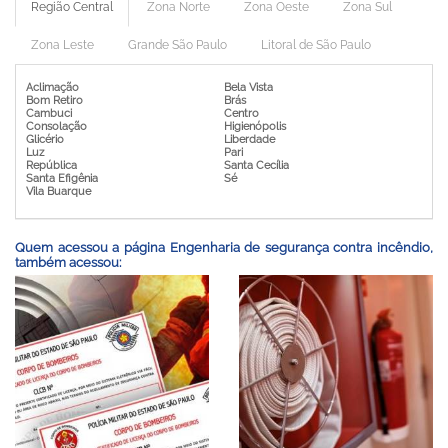
Região Central
Zona Norte
Zona Oeste
Zona Sul
Zona Leste
Grande São Paulo
Litoral de São Paulo
Aclimação
Bela Vista
Bom Retiro
Brás
Cambuci
Centro
Consolação
Higienópolis
Glicério
Liberdade
Luz
Pari
República
Santa Cecília
Santa Efigênia
Sé
Vila Buarque
Quem acessou a página Engenharia de segurança contra incêndio,
também acessou: