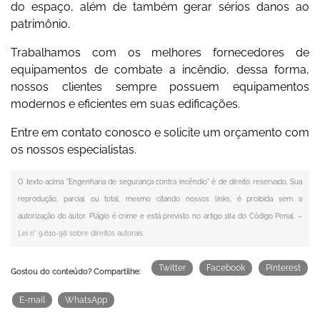
do espaço, além de também gerar sérios danos ao
patrimônio.
Trabalhamos com os melhores fornecedores de
equipamentos de combate a incêndio
, dessa forma,
nossos clientes sempre possuem equipamentos
modernos e eficientes em suas edificações.
Entre em contato conosco e solicite um orçamento com
os nossos especialistas.
O texto acima "
Engenharia de segurança contra incêndio
" é de direito reservado. Sua
reprodução, parcial ou total, mesmo citando nossos links, é proibida sem a
autorização do autor. Plágio é crime e está previsto no artigo 184 do Código Penal. –
Lei n° 9.610-98 sobre direitos autorais
.
Twitter
Facebook
Pinterest
Gostou do conteúdo? Compartilhe:
E-mail
WhatsApp