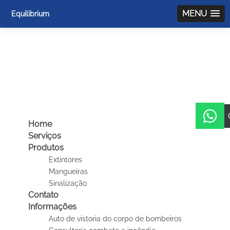
MENU
Equilibrium
Você está aqui:
Página Inicial
/
Mapa do Site
Mapa do Site
Home
Serviços
Produtos
Extintores
Mangueiras
Sinalização
Contato
Informações
Auto de vistoria do corpo de bombeiros